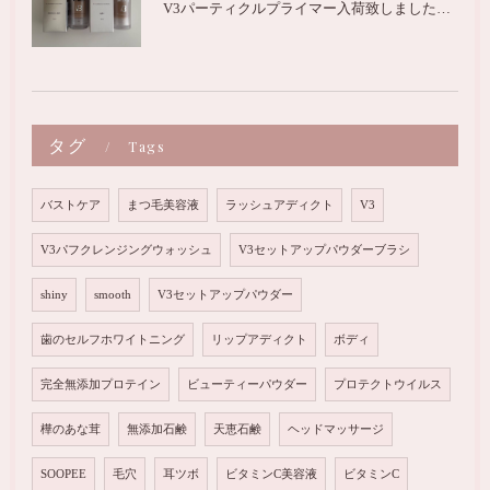
V3パーティクルプライマー入荷致しました｜出雲市のエステサロンNoir
タグ
Tags
バストケア
まつ毛美容液
ラッシュアディクト
V3
V3パフクレンジングウォッシュ
V3セットアップパウダーブラシ
shiny
smooth
V3セットアップパウダー
歯のセルフホワイトニング
リップアディクト
ボディ
完全無添加プロテイン
ビューティーパウダー
プロテクトウイルス
樺のあな茸
無添加石鹸
天恵石鹸
ヘッドマッサージ
SOOPEE
毛穴
耳ツボ
ビタミンC美容液
ビタミンC