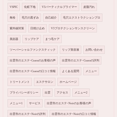
VSPIC
化粧下地
V3パーティクルプライマー
皮脂汚れ
角栓
毛穴の黒ずみ
自己紹介
毛穴エクストラクションプロ
紫外線対策
日焼け止め
V3プロテクションサンスクリーン
美顔器
リップケア
まつ毛ケア
ツーパーシャルファンクスティック
リップ美容液
お問い合わせ
出雲市のエステ･Cuaraのお客様の声
出雲市のエステ･Cuaraの評判
出雲市のエステ･Cuaraの口コミ情報
よくある質問
メニュー
トリートメント
エステサロン
ホームページ
プライバシーポリシー
出雲
アクセス
メニュー2
メニュー1
サービス
出雲市のエステ･Noirのお客様の声
出雲市のエステ･Noirの評判
出雲市のエステ･Noirの口コミ情報